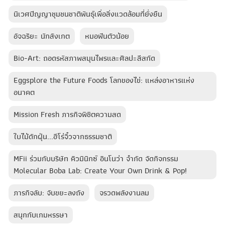
นิเวศปัญญาชุมชนชาติพันธุ์เพื่อสิ่งแวดล้อมที่ยั่งยืน
อัจฉริยะ นักสังเกต
หมอฟันตัวน้อย
Bio-Art: ถอดรหัสภาพสมุนไพรและศิลปะสีสกัด
Eggsplore the Future Foods โลกของไข่: แหล่งอาหารแห่ง
อนาคต
Mission Fresh ภารกิจพิชิตความสด
ใบไม้ดักฝุ่น...ฮีโร่จิ๋วจากธรรมชาติ
MFii ร่วมกับบริษัท คิวมินิกซ์ อินโนว่า จำกัด จัดกิจกรรม
Molecular Boba Lab: Create Your Own Drink & Pop!
ภารกิจลับ: จับขยะลงถัง
จรวดพลังงานลม
สนุกกับเกมหรรษา