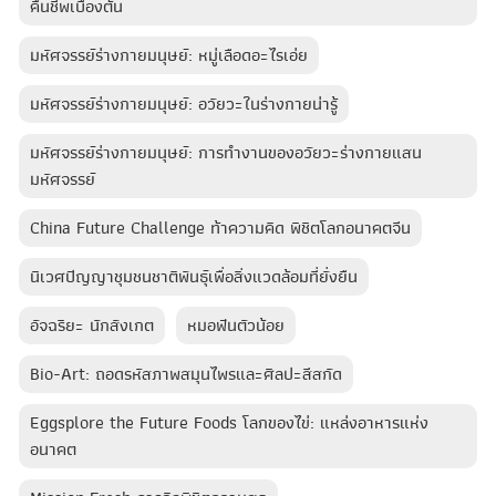
คืนชีพเบื้องต้น
มหัศจรรย์ร่างกายมนุษย์: หมู่เลือดอะไรเอ่ย
มหัศจรรย์ร่างกายมนุษย์: อวัยวะในร่างกายน่ารู้
มหัศจรรย์ร่างกายมนุษย์: การทำงานของอวัยวะร่างกายแสน
มหัศจรรย์
China Future Challenge ท้าความคิด พิชิตโลกอนาคตจีน
นิเวศปัญญาชุมชนชาติพันธุ์เพื่อสิ่งแวดล้อมที่ยั่งยืน
อัจฉริยะ นักสังเกต
หมอฟันตัวน้อย
Bio-Art: ถอดรหัสภาพสมุนไพรและศิลปะสีสกัด
Eggsplore the Future Foods โลกของไข่: แหล่งอาหารแห่ง
อนาคต