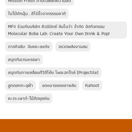
Mission Fresh ภารกิจพิชิตความสด
ใบไม้ดักฝุ่น...ฮีโร่จิ๋วจากธรรมชาติ
MFii ร่วมกับบริษัท คิวมินิกซ์ อินโนว่า จำกัด จัดกิจกรรม
Molecular Boba Lab: Create Your Own Drink & Pop!
ภารกิจลับ: จับขยะลงถัง
จรวดพลังงานลม
สนุกกับเกมหรรษา
สนุกกับการเคลื่อนที่วิถีโค้ง โพรเจกไทล์ (Projectile)
ลูกดอกทะลุฟ้า​
จดหมายของสายลับ
Kahoot
คะตะเพาท์-ไม้ดีดยุคหิน