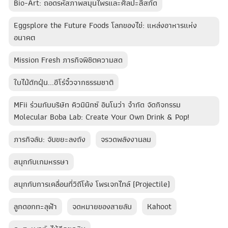
Bio-Art: ถอดรหัสภาพสมุนไพรและศิลปะสีสกัด
Eggsplore the Future Foods โลกของไข่: แหล่งอาหารแห่ง
อนาคต
Mission Fresh ภารกิจพิชิตความสด
ใบไม้ดักฝุ่น...ฮีโร่จิ๋วจากธรรมชาติ
MFii ร่วมกับบริษัท คิวมินิกซ์ อินโนว่า จำกัด จัดกิจกรรม
Molecular Boba Lab: Create Your Own Drink & Pop!
ภารกิจลับ: จับขยะลงถัง
จรวดพลังงานลม
สนุกกับเกมหรรษา
สนุกกับการเคลื่อนที่วิถีโค้ง โพรเจกไทล์ (Projectile)
ลูกดอกทะลุฟ้า​
จดหมายของสายลับ
Kahoot