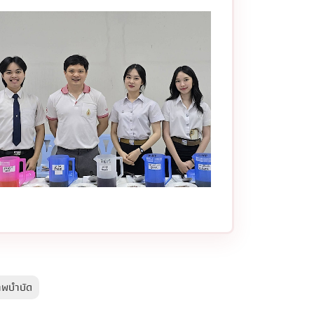
าพบำบัด