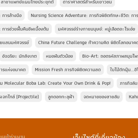
์ สาขาแพทย์แผนไทยประยุกต์
ดาราศาสตร์สำหรับเยาวชน
 การล้างมือ
Nursing Science Adventure: ภารกิจพิชิตทักษะชีวิต: กา
การช่วยฟื้นคืนชีพเบื้องต้น
มหัศจรรย์ร่างกายมนุษย์: หมู่เลือดอะไรเอ่ย
ายแสนมหัศจรรย์
China Future Challenge ท้าความคิด พิชิตโลกอนาคต
อัจฉริยะ นักสังเกต
หมอฟันตัวน้อย
Bio-Art: ถอดรหัสภาพสมุนไพ
หารแห่งอนาคต
Mission Fresh ภารกิจพิชิตความสด
ใบไม้ดักฝุ่น...ฮ
กิจกรรม Molecular Boba Lab: Create Your Own Drink & Pop!
ภารกิจลับ
พรเจกไทล์ (Projectile)
ลูกดอกทะลุฟ้า​
จดหมายของสายลับ
Kah
เว็บไซต์ที่เกี่ยวข้อง
ยนเข้าร่วมงาน