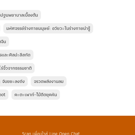
รปฐมพยาบาลเบื้องต้น
มหัศจรรย์ร่างกายมนุษย์: อวัยวะในร่างกายน่ารู้
จีน
รและศิลปะสีสกัด
ีโร่จิ๋วจากธรรมชาติ
: จับขยะลงถัง
จรวดพลังงานลม
oot
คะตะเพาท์-ไม้ดีดยุคหิน
Scan เพื่อเข้าสู่ Line Open Chat