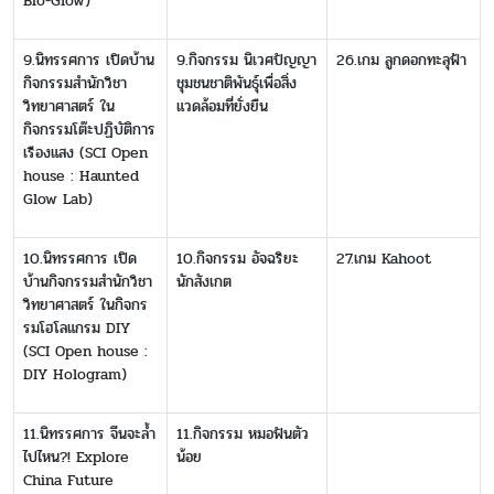
Bio-Glow)
9.นิทรรศการ เปิดบ้าน
9.กิจกรรม นิเวศปัญญา
26.เกม ลูกดอกทะลุฟ้า​
กิจกรรมสำนักวิชา
ชุมชนชาติพันธุ์เพื่อสิ่ง
วิทยาศาสตร์ ใน
แวดล้อมที่ยั่งยืน
กิจกรรมโต๊ะปฏิบัติการ
เรืองแสง (SCI Open
house : Haunted
Glow Lab)
10.นิทรรศการ เปิด
10.กิจกรรม อัจฉริยะ
27.เกม Kahoot
บ้านกิจกรรมสำนักวิชา
นักสังเกต
วิทยาศาสตร์ ในกิจกร
รมโฮโลแกรม DIY
(SCI Open house :
DIY Hologram)
11.นิทรรศการ จีนจะล้ำ
11.กิจกรรม หมอฟันตัว
ไปไหน?! Explore
น้อย
China Future