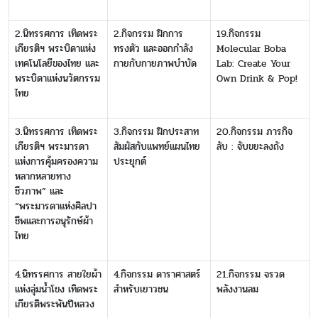
2.นิทรรศการ เทิดพระ
2.กิจกรรม ฝึกการ
19.กิจกรรม
เกียรติฯ พระบิดาแห่ง
ทรงตัว และออกกำลัง
Molecular Boba
เทคโนโลยีของไทย และ
กายกับกายภาพบำบัด
Lab: Create Your
พระบิดาแห่งนวัตกรรม
Own Drink & Pop!
ไทย
3.นิทรรศการ เทิดพระ
3.กิจกรรม ฝึกประสาท
20.กิจกรรม ภารกิจ
เกียรติฯ พระมารดา
สัมผัสกับแพทย์แผนไทย
ลับ : จับขยะลงถัง
แห่งการคุ้มครองความ
ประยุกต์
หลากหลายทาง
ชีวภาพ” และ
“พระมารดาแห่งศิลปา
ชีพและการอนุรักษ์ผ้า
ไทย
4.นิทรรศการ สายใยผ้า
4.กิจกรรม ดาราศาสตร์
21.กิจกรรม จรวด
แห่งลุ่มน้ำโขง เทิดพระ
สำหรับเยาวชน
พลังงานลม
เกียรติพระพันปีหลวง