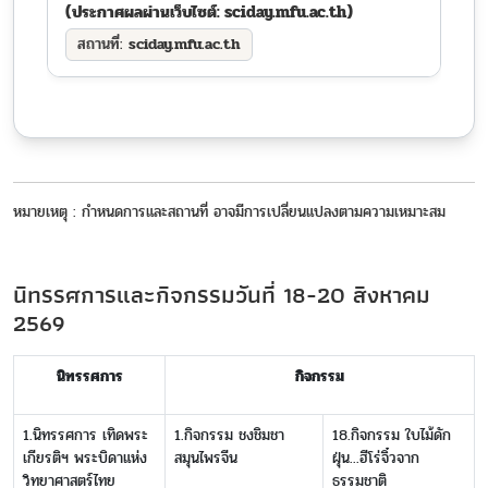
(ประกาศผลผ่านเว็บไซต์:
sciday.mfu.ac.th
)
sciday.mfu.ac.th
หมายเหตุ : กำหนดการและสถานที่ อาจมีการเปลี่ยนแปลงตามความเหมาะสม
นิทรรศการและกิจกรรมวันที่ 18-20 สิงหาคม
2569
นิทรรศการ
กิจกรรม
1.นิทรรศการ เทิดพระ
1.กิจกรรม ชงชิมชา
18.กิจกรรม ใบไม้ดัก
เกียรติฯ พระบิดาแห่ง
สมุนไพรจีน
ฝุ่น...ฮีโร่จิ๋วจาก
วิทยาศาสตร์ไทย
ธรรมชาติ