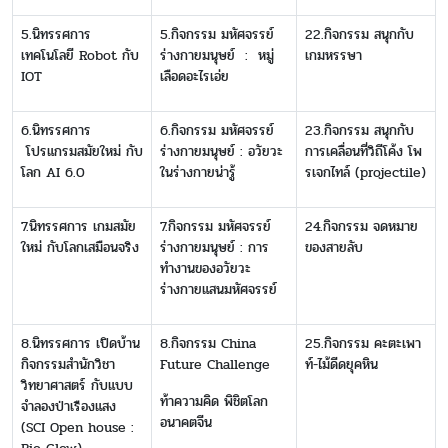
5.นิทรรศการ
5.กิจกรรม มหัศจรรย์
22.กิจกรรม สนุกกับ
เทคโนโลยี Robot กับ
ร่างกายมนุษย์ : หมู่
เกมหรรษา
IOT
เลือดอะไรเอ่ย
6.นิทรรศการ
6.กิจกรรม มหัศจรรย์
23.กิจกรรม สนุกกับ
โปรแกรมสมัยใหม่ กับ
ร่างกายมนุษย์ : อวัยวะ
การเคลื่อนที่วิถีโค้ง โพ
โลก AI 6.0
ในร่างกายน่ารู้
รเจกไทล์ (projectile)
7.นิทรรศการ เกมสมัย
7.กิจกรรม มหัศจรรย์
24.กิจกรรม จดหมาย
ใหม่ กับโลกเสมือนจริง
ร่างกายมนุษย์ : การ
ของสายลับ
ทำงานของอวัยวะ
ร่างกายแสนมหัศจรรย์
8.นิทรรศการ เปิดบ้าน
8.กิจกรรม China
25.กิจกรรม คะตะเพา
กิจกรรมสำนักวิชา
Future Challenge
ท์-ไม้ดีดยุคหิน
วิทยาศาสตร์ กับแบบ
ท้าความคิด พิชิตโลก
จำลองป่าเรืองแสง
อนาคตจีน
(SCI Open house :