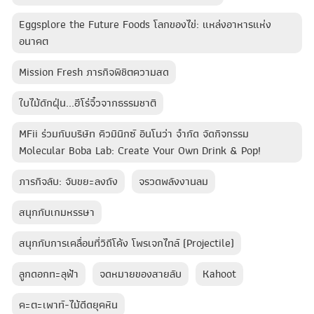
Eggsplore the Future Foods โลกของไข่: แหล่งอาหารแห่ง
อนาคต
Mission Fresh ภารกิจพิชิตความสด
ใบไม้ดักฝุ่น...ฮีโร่จิ๋วจากธรรมชาติ
MFii ร่วมกับบริษัท คิวมินิกซ์ อินโนว่า จำกัด จัดกิจกรรม
Molecular Boba Lab: Create Your Own Drink & Pop!
ภารกิจลับ: จับขยะลงถัง
จรวดพลังงานลม
สนุกกับเกมหรรษา
สนุกกับการเคลื่อนที่วิถีโค้ง โพรเจกไทล์ (Projectile)
ลูกดอกทะลุฟ้า​
จดหมายของสายลับ
Kahoot
คะตะเพาท์-ไม้ดีดยุคหิน