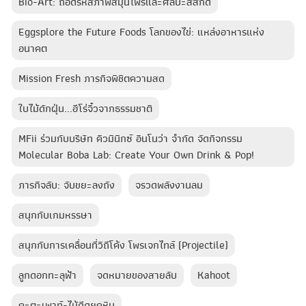
Bio-Art: ถอดรหัสภาพสมุนไพรและศิลปะสีสกัด
Eggsplore the Future Foods โลกของไข่: แหล่งอาหารแห่ง
อนาคต
Mission Fresh ภารกิจพิชิตความสด
ใบไม้ดักฝุ่น...ฮีโร่จิ๋วจากธรรมชาติ
MFii ร่วมกับบริษัท คิวมินิกซ์ อินโนว่า จำกัด จัดกิจกรรม
Molecular Boba Lab: Create Your Own Drink & Pop!
ภารกิจลับ: จับขยะลงถัง
จรวดพลังงานลม
สนุกกับเกมหรรษา
สนุกกับการเคลื่อนที่วิถีโค้ง โพรเจกไทล์ (Projectile)
ลูกดอกทะลุฟ้า​
จดหมายของสายลับ
Kahoot
คะตะเพาท์-ไม้ดีดยุคหิน