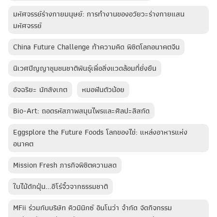
มหัศจรรย์ร่างกายมนุษย์: การทำงานของอวัยวะร่างกายแสน
มหัศจรรย์
China Future Challenge ท้าความคิด พิชิตโลกอนาคตจีน
นิเวศปัญญาชุมชนชาติพันธุ์เพื่อสิ่งแวดล้อมที่ยั่งยืน
อัจฉริยะ นักสังเกต
หมอฟันตัวน้อย
Bio-Art: ถอดรหัสภาพสมุนไพรและศิลปะสีสกัด
Eggsplore the Future Foods โลกของไข่: แหล่งอาหารแห่ง
อนาคต
Mission Fresh ภารกิจพิชิตความสด
ใบไม้ดักฝุ่น...ฮีโร่จิ๋วจากธรรมชาติ
MFii ร่วมกับบริษัท คิวมินิกซ์ อินโนว่า จำกัด จัดกิจกรรม