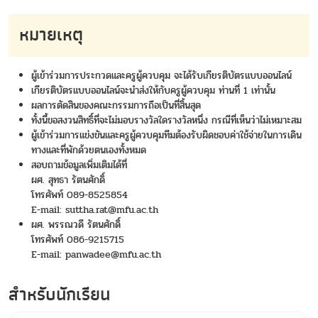
หมายเหตุ
ผู้เข้าร่วมการประกวดและครูผู้ควบคุม จะได้รับเกียรติบัตรแบบออนไลน์
เกียรติบัตรแบบออนไลน์จะนำส่งให้กับครูผู้ควบคุม ท่านที่ 1 เท่านั้น
ผลการตัดสินของคณะกรรมการถือเป็นที่สิ้นสุด
ทั้งนี้ขอสงวนสิทธิ์ที่จะไม่มอบรางวัลใดรางวัลหนึ่ง กรณีที่เห็นว่าไม่เหมาะสม
ผู้เข้าร่วมการแข่งขันและครูผู้ควบคุมทีมต้องรับผิดชอบค่าใช้จ่ายในการเดิน
ทางและที่พักด้วยตนเองทั้งหมด
สอบถามข้อมูลเพิ่มเติมได้ที่
ผศ. สุทธา รัตนศักดิ์
โทรศัพท์ 089-8525854
E-mail: suttha.rat@mfu.ac.th
ผศ. พรรณวดี รัตนศักดิ์
โทรศัพท์ 086-9215715
E-mail: panwadee@mfu.ac.th
สำหรับนักเรียน