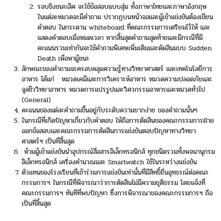
รอบชิงชนะเลิศ จะใช้ข้อสอบแบบสุ่ม ทั้งภาษาไทยและภาษาอังกฤษ
ในแต่ละหมวดจะมีคำถาม ปรากฏบนหน้าจอและผู้เข้าแข่งขันต้องเขียน
คำตอบ ในกระดาน whiteboard ที่คณะกรรมการเตรียมไว้ให้ และ
แสดงคำตอบเมื่อหมดเวลา หากสิ้นสุดคำถามสุดท้ายและมีกรณีที่มี
คะแนนรวมเท่ากันจะใช้คำถามพิเศษเพิ่มเติมและตัดสินแบบ Sudden
Death เพื่อหาผู้ชนะ
ลักษณะของคำถามจะครอบคลุมความรู้ทางวิทยาศาสตร์ และเทคโนโลยีการ
อาหาร ได้แก่ หมวดเคมีและการวิเคราะห์อาหาร หมวดความปลอดภัยและ
จุลชีววิทยาอาหาร หมวดการแปรรูปและวิศวกรรมอาหารและหมวดทั่วไป
(General)
คะแนนของแต่ละคำถามขึ้นอยู่กับระดับความยากง่าย ของคำถามนั้นๆ
ในกรณีที่เกิดปัญหาเกี่ยวกับคำตอบ ให้ถือการตัดสินของคณะกรรมการฝ่าย
ออกข้อสอบและคณะกรรมการตัดสินการแข่งขันตอบปัญหาทางวิทยา
ศาสตร์ฯ เป็นที่สิ้นสุด
ห้ามผู้เข้าแข่งขันนำอุปกรณ์สื่อสารอิเล็กทรอนิกส์ ทุกชนิดรวมทั้งพจนานุกรม
อิเล็กทรอนิกส์ เครื่องคำนวณและ Smartwatch ใช้ในระหว่างแข่งขัน
ตัวแทนของโรงเรียนที่เข้าร่วมการแข่งขันเท่านั้นที่มีสิทธิ์ยื่นอุทธรณ์ต่อคณะ
กรรมการฯ ในกรณีที่พิจารณาว่าการตัดสินไม่มีความยุติธรรม โดยแจ้งที่
คณะกรรมการฯ ทันทีที่พบปัญหา ซึ่งการพิจารณาของคณะกรรมการฯ ถือ
เป็นที่สิ้นสุด