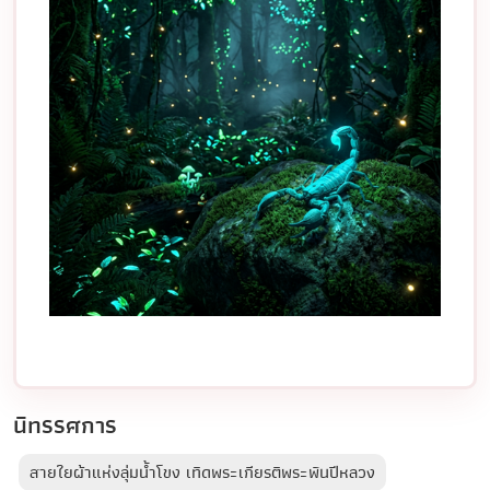
นิทรรศการ
สายใยผ้าแห่งลุ่มน้ำโขง เทิดพระเกียรติพระพันปีหลวง