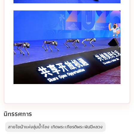
นิทรรศการ
สายใยผ้าแห่งลุ่มน้ำโขง เทิดพระเกียรติพระพันปีหลวง