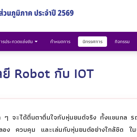
ารประกวดแข่งขัน
กำหนดการ
นิทรรศการ
กิจกรรม
ยี Robot กับ IOT
็ก ๆ จะได้ตื่นตาตื่นใจกับหุ่นยนต์จริง ทั้งแขนกล ร
ง ควบคุม และเล่นกับหุ่นยนต์อย่างใกล้ชิด ในบรร